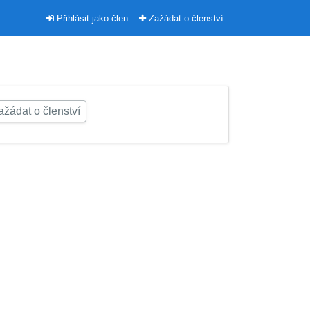
Přihlásit jako člen
Zažádat o členství
žádat o členství