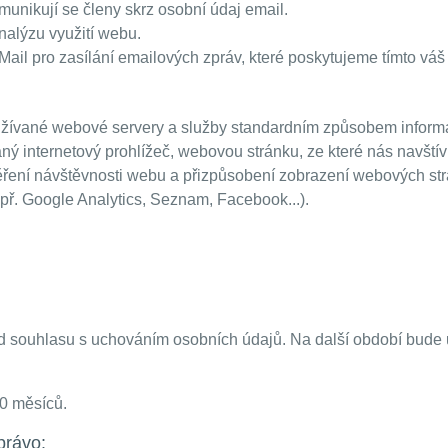
unikují se členy skrz osobní údaj email.
alýzu využití webu.
Mail pro zasílání emailových zpráv, které poskytujeme tímto váš
žívané webové servery a služby standardním způsobem informace
ý internetový prohlížeč, webovou stránku, ze které nás navštíví
měření návštěvnosti webu a přizpůsobení zobrazení webových s
ř. Google Analytics, Seznam, Facebook...).
d souhlasu s uchováním osobních údajů. Na další období bude
50 měsíců.
právo: