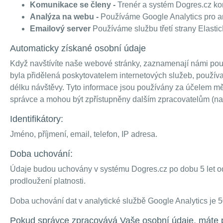
Komunikace se členy -
Trenér a systém Dogres.cz kom
Analýza na webu -
Používáme Google Analytics pro an
Emailový server
Používáme službu třetí strany Elastic
Automaticky získané osobní údaje
Když navštívíte naše webové stránky, zaznamenají námi pou
byla přidělená poskytovatelem internetových služeb, používan
délku návštěvy. Tyto informace jsou používány za účelem 
správce a mohou být zpřístupněny dalším zpracovatelům (nap
Identifikátory:
Jméno, příjmení, email, telefon, IP adresa.
Doba uchování:
Údaje budou uchovány v systému Dogres.cz po dobu 5 let o
prodloužení platnosti.
Doba uchování dat v analytické službě Google Analytics je 
Pokud správce zpracovává Vaše osobní údaje, máte 