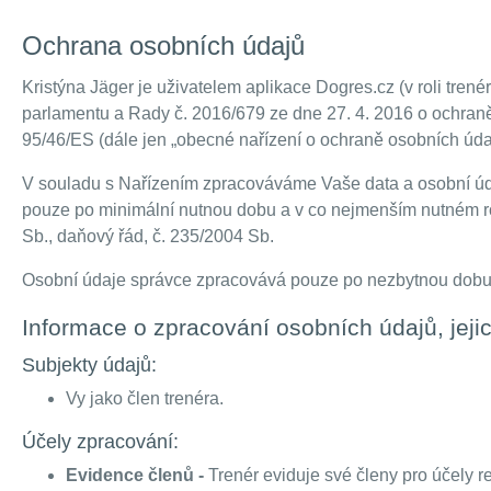
Ochrana osobních údajů
Kristýna Jäger je uživatelem aplikace Dogres.cz (v roli tren
parlamentu a Rady č. 2016/679 ze dne 27. 4. 2016 o ochraně
95/46/ES (dále jen „obecné nařízení o ochraně osobních úda
V souladu s Nařízením zpracováváme Vaše data a osobní úda
pouze po minimální nutnou dobu a v co nejmenším nutném roz
Sb., daňový řád, č. 235/2004 Sb.
Osobní údaje správce zpracovává pouze po nezbytnou dobu, 
Informace o zpracování osobních údajů, jejic
Subjekty údajů:
Vy jako člen trenéra.
Účely zpracování:
Evidence členů -
Trenér eviduje své členy pro účely re